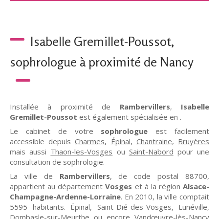
Isabelle Gremillet-Poussot,
sophrologue à proximité de Nancy
Installée à proximité de
Rambervillers
,
Isabelle
Gremillet-Poussot
est également spécialisée en .
Le cabinet de votre
sophrologue
est facilement
accessible depuis
Charmes
,
Épinal
,
Chantraine
,
Bruyères
mais aussi
Thaon-les-Vosges
ou
Saint-Nabord
pour une
consultation de sophrologie.
La ville de
Rambervillers
, de code postal 88700,
appartient au département
Vosges
et à la région
Alsace-
Champagne-Ardenne-Lorraine
. En 2010, la ville comptait
5595 habitants. Épinal, Saint-Dié-des-Vosges, Lunéville,
Dombasle-sur-Meurthe ou encore Vandœuvre-lès-Nancy