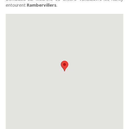
entourent
Rambervillers
.