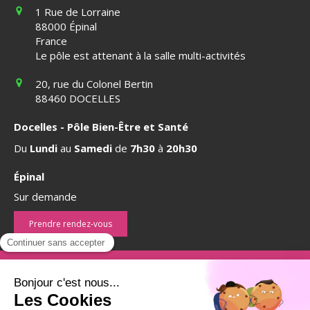
1 Rue de Lorraine
88000
Épinal
France
Le pôle est attenant à la salle multi-activités
20, rue du Colonel Bertin
88460
DOCELLES
Docelles - Pôle Bien-Être et Santé
Du
Lundi
au
Samedi
de
7h30
à
20h30
Épinal
Sur demande
Prendre rendez-vous
©2018 Isabelle Gremillet-Poussot - Sophrologue Épinal
Plan du site